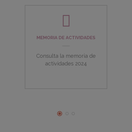
Consulta la memoria de
Co
MEMORIA DE ACTIVIDADES
actividades 2024
C
I
Consulta la memoria de
Co
LEER MÁS
actividades 2024
I