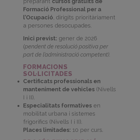
preparant
cursos gratuïts de
Formació Professional per a
l’Ocupació
, dirigits prioritàriament
a persones desocupades.
Inici previst:
gener de 2026
(pendent de resolució positiva per
part de l’administració competent).
FORMACIONS
SOL·LICITADES
Certificats professionals en
manteniment de vehicles
(Nivells
I i II).
Especialitats formatives
en
mobilitat urbana i sistemes
frigorífics (Nivells I i II).
Places limitades:
10 per curs.