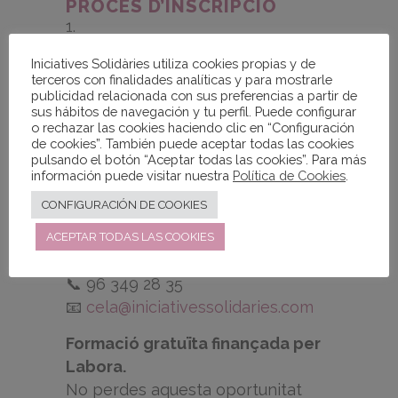
PROCÉS D’INSCRIPCIÓ
Preinscripció en línia
a través del
Iniciatives Solidàries utiliza cookies propias y de
formulari.
terceros con finalidades analíticas y para mostrarle
publicidad relacionada con sus preferencias a partir de
sus hábitos de navegación y tu perfil. Puede configurar
Selecció provisional.
o rechazar las cookies haciendo clic en “Configuración
de cookies”. También puede aceptar todas las cookies
Entrevistes.
pulsando el botón “Aceptar todas las cookies”. Para más
información puede visitar nuestra
Política de Cookies
.
Selecció definitiva.
CONFIGURACIÓN DE COOKIES
Més informació al
dossier adjunt
.
ACEPTAR TODAS LAS COOKIES
TENS DUBTES?
📞 96 349 28 35
📧
cela@iniciativessolidaries.com
Formació gratuïta finançada per
Labora.
No perdes aquesta oportunitat