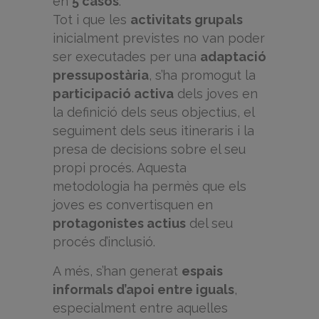
en
5 casos
.
Tot i que les
activitats grupals
inicialment previstes no van poder
ser executades per una
adaptació
pressupostària
, s’ha promogut la
participació activa
dels joves en
la definició dels seus objectius, el
seguiment dels seus itineraris i la
presa de decisions sobre el seu
propi procés. Aquesta
metodologia ha permès que els
joves es convertisquen en
protagonistes actius
del seu
procés d’inclusió.
A més, s’han generat
espais
informals d’apoi entre iguals
,
especialment entre aquelles