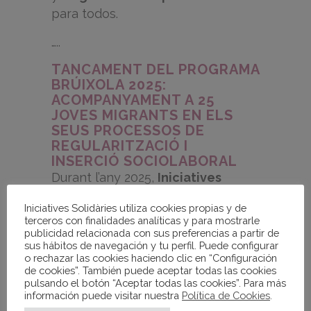
para todos.
…..
TANCAMENT DEL PROGRAMA
BRÚIXOLA 2025:
ACOMPANYAMENT A 25
JOVES MIGRANTS EN ELS
SEUS PROCESSOS DE
REGULARITZACIÓ I
INSERCIÓ SOCIOLABORAL
Durant l’any 2025,
Iniciatives
Solidàries
ha gestionat el
Iniciatives Solidàries utiliza cookies propias y de
programa
BRÚIXOLA
, una
terceros con finalidades analíticas y para mostrarle
intervenció dirigida a
joves
publicidad relacionada con sus preferencias a partir de
sus hábitos de navegación y tu perfil. Puede configurar
migrants
en situació de
o rechazar las cookies haciendo clic en “Configuración
vulnerabilitat social, amb l’objectiu
de cookies”. También puede aceptar todas las cookies
pulsando el botón “Aceptar todas las cookies”. Para más
de
prevenir l’exclusió
i afavorir
información puede visitar nuestra
Política de Cookies
.
processos d’
emancipació
,