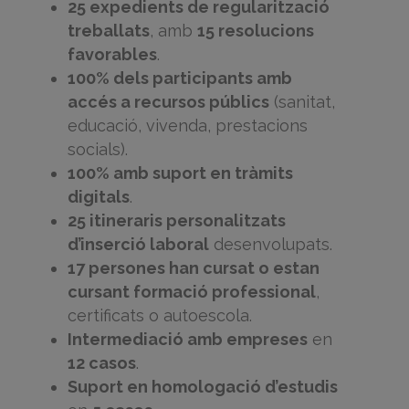
25 expedients de regularització
treballats
, amb
15 resolucions
favorables
.
100% dels participants amb
accés a recursos públics
(sanitat,
educació, vivenda, prestacions
socials).
100% amb suport en tràmits
digitals
.
25 itineraris personalitzats
d’inserció laboral
desenvolupats.
17 persones han cursat o estan
cursant formació professional
,
certificats o autoescola.
Intermediació amb empreses
en
12 casos
.
Suport en homologació d’estudis