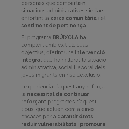
persones que compartien
situacions administratives similars,
enfortint la
xarxa comunitària
i el
sentiment de pertinença
.
El programa
BRÚIXOLA
ha
complert amb èxit els seus
objectius, oferint una
intervenció
integral
que ha millorat la situació
administrativa, social i laboral dels
joves migrants en risc d’exclusió.
L’experiència d’aquest any reforça
la
necessitat de continuar
reforçant
programes d’aquest
tipus, que actuen com a eines
eficaces per a
garantir drets
,
reduir vulnerabilitats
i
promoure