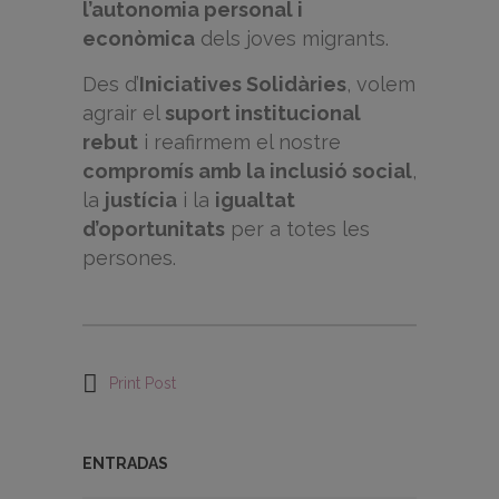
l’autonomia personal i
econòmica
dels joves migrants.
Des d’
Iniciatives Solidàries
, volem
agrair el
suport institucional
rebut
i reafirmem el nostre
compromís amb la inclusió social
,
la
justícia
i la
igualtat
d’oportunitats
per a totes les
persones.
Print Post
ENTRADAS