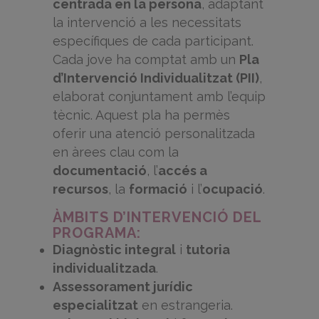
centrada en la persona
, adaptant
la intervenció a les necessitats
específiques de cada participant.
Cada jove ha comptat amb un
Pla
d’Intervenció Individualitzat (PII)
,
elaborat conjuntament amb l’equip
tècnic. Aquest pla ha permès
oferir una atenció personalitzada
en àrees clau com la
documentació
, l’
accés a
recursos
, la
formació
i l’
ocupació
.
ÀMBITS D’INTERVENCIÓ DEL
PROGRAMA:
Diagnòstic integral
i
tutoria
individualitzada
.
Assessorament jurídic
especialitzat
en estrangeria.