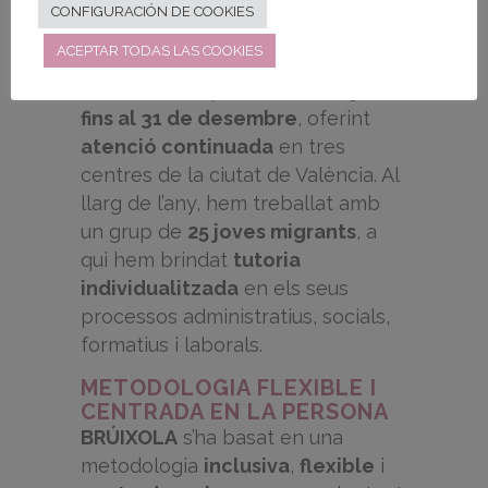
CONFIGURACIÓN DE COOKIES
inclusió
i
participació activa
.
ACEPTAR TODAS LAS COOKIES
El programa ha estat operatiu
durant tot l’any, des del
1 de gener
fins al 31 de desembre
, oferint
atenció continuada
en tres
centres de la ciutat de València. Al
llarg de l’any, hem treballat amb
un grup de
25 joves migrants
, a
qui hem brindat
tutoria
individualitzada
en els seus
processos administratius, socials,
formatius i laborals.
METODOLOGIA FLEXIBLE I
CENTRADA EN LA PERSONA
BRÚIXOLA
s’ha basat en una
metodologia
inclusiva
,
flexible
i