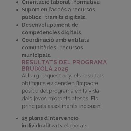
Orientació laboral
i
formativa
.
Suport en l’accés a recursos
públics
i
tràmits digitals
.
Desenvolupament de
competències digitals
.
Coordinació amb entitats
comunitàries
i
recursos
municipals
.
RESULTATS DEL PROGRAMA
BRÚIXOLA 2025
Al llarg d’aquest any, els resultats
obtinguts evidencien l’impacte
positiu del programa en la vida
dels joves migrants atesos. Els
principals assoliments inclouen:
25 plans d’intervenció
individualitzats
elaborats.