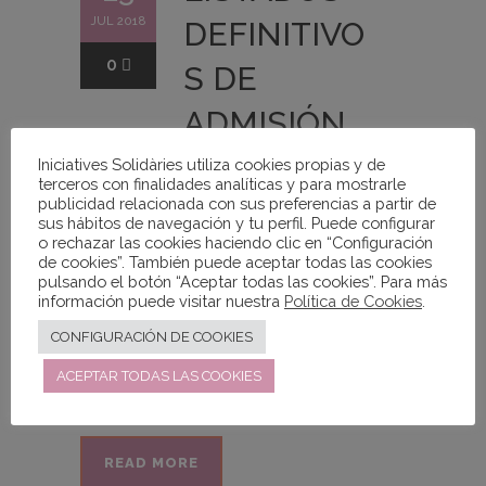
JUL 2018
DEFINITIVO
0
S DE
ADMISIÓN
EN PFCB
Iniciatives Solidàries utiliza cookies propias y de
terceros con finalidades analíticas y para mostrarle
publicidad relacionada con sus preferencias a partir de
Iniciatives
sus hábitos de navegación y tu perfil. Puede configurar
o rechazar las cookies haciendo clic en “Configuración
Noticias
de cookies”. También puede aceptar todas las cookies
pulsando el botón “Aceptar todas las cookies”. Para más
información puede visitar nuestra
Política de Cookies
.
CONFIGURACIÓN DE COOKIES
Haz clic en la imagen para ver el
listado ...
ACEPTAR TODAS LAS COOKIES
READ MORE