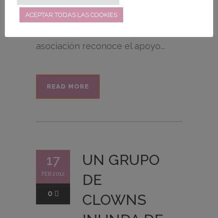
diferentes programas
ACEPTAR TODAS LAS COOKIES
desarrollados por esta entidad en
2011. Con esta iniciativa, la
asociación reconoce el apoyo...
READ MORE
UN GRUPO
17
FEB 2012
DE
0
CLOWNS