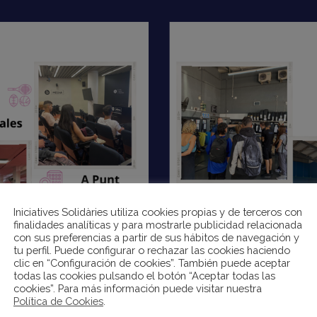
Iniciatives Solidàries utiliza cookies propias y de terceros con
finalidades analíticas y para mostrarle publicidad relacionada
con sus preferencias a partir de sus hábitos de navegación y
tu perfil. Puede configurar o rechazar las cookies haciendo
clic en “Configuración de cookies”. También puede aceptar
todas las cookies pulsando el botón “Aceptar todas las
cookies”. Para más información puede visitar nuestra
Política de Cookies
.