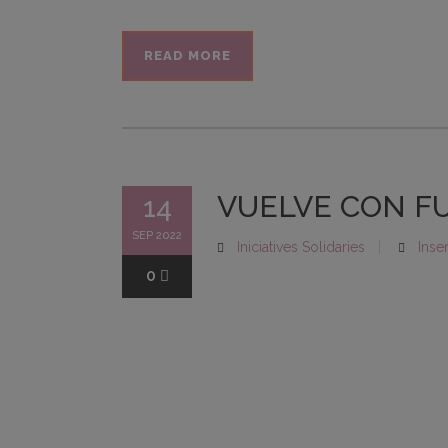
READ MORE
VUELVE CON F
14
SEP 2022
Iniciatives Solidaries
Inse
0