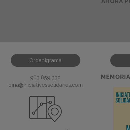
AHORA P
Organigrama
MEMORIA
963 859 330
eina@iniciativessolidaries.com