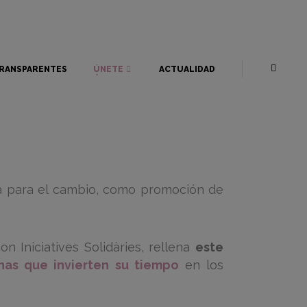
RANSPARENTES
ÚNETE
ACTUALIDAD
RANSPARENTES
ÚNETE
ACTUALIDAD
a para el cambio, como promoción de
 Iniciatives Solidàries, rellena
este
nas que invierten su tiempo
en los