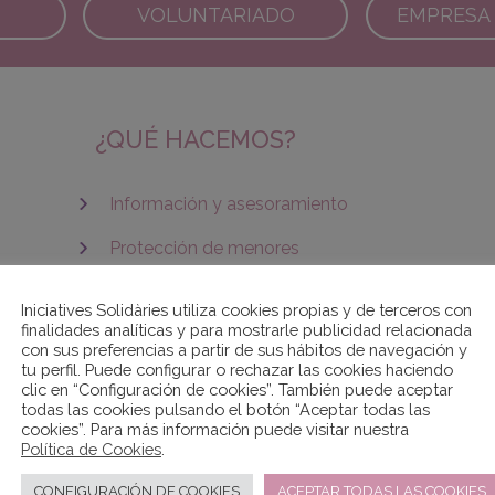
VOLUNTARIADO
EMPRESA 
¿QUÉ HACEMOS?
Información y asesoramiento
Protección de menores
Educación básica
Iniciatives Solidàries utiliza cookies propias y de terceros con
finalidades analíticas y para mostrarle publicidad relacionada
Formación profesional
con sus preferencias a partir de sus hábitos de navegación y
tu perfil. Puede configurar o rechazar las cookies haciendo
Otras formaciones
clic en “Configuración de cookies”. También puede aceptar
todas las cookies pulsando el botón “Aceptar todas las
Personas reclusas y ex-reclusas
cookies”. Para más información puede visitar nuestra
Política de Cookies
.
Agencia de colocación
CONFIGURACIÓN DE COOKIES
ACEPTAR TODAS LAS COOKIES