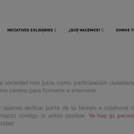
INICIATIVES SOLIDÀRIES
¿QUÉ HACEMOS?
SOMOS T
INICIATIVES SOLIDÀRIES
¿QUÉ HACEMOS?
SOMOS T
a sociedad más justa, como participación ciudadan
mo camino para formarte e intervenir.
uieres dedicar parte de tu tiempo a colaborar con
acto contigo lo antes posible.
Ya hay 51 perso
tidad.