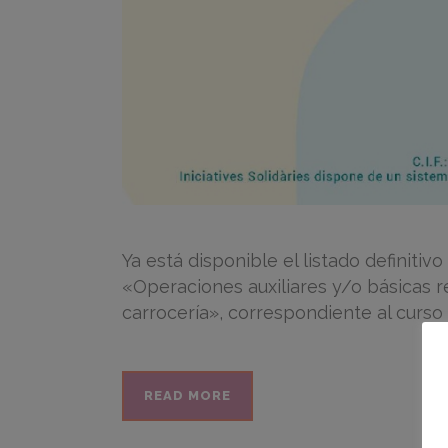
Ya está disponible el listado definiti
«Operaciones auxiliares y/o básicas r
carrocería», correspondiente al curso 
READ MORE