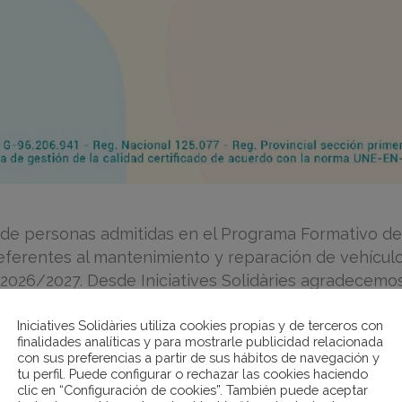
vo de personas admitidas en el Programa Formativo de
eferentes al mantenimiento y reparación de vehícul
2026/2027. Desde Iniciatives Solidàries agradecemos 
Iniciatives Solidàries utiliza cookies propias y de terceros con
finalidades analíticas y para mostrarle publicidad relacionada
con sus preferencias a partir de sus hábitos de navegación y
tu perfil. Puede configurar o rechazar las cookies haciendo
clic en “Configuración de cookies”. También puede aceptar