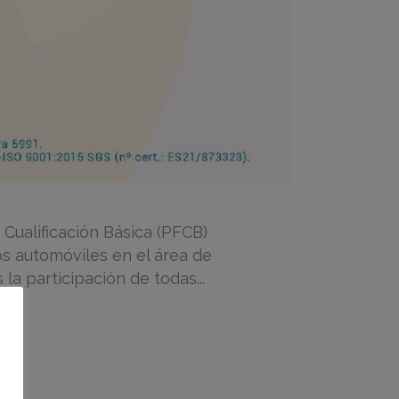
 Cualificación Básica (PFCB)
os automóviles en el área de
la participación de todas...