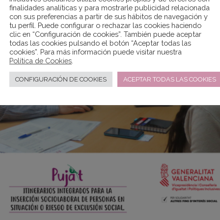
finalidades analíticas y para mostrarle publicidad relacionada
con sus preferencias a partir de sus hábitos de navegación y
tu perfil. Puede configurar o rechazar las cookies haciendo
clic en “Configuración de cookies”. También puede aceptar
todas las cookies pulsando el botón “Aceptar todas las
cookies”. Para más información puede visitar nuestra
Política de Cookies
.
CONFIGURACIÓN DE COOKIES
ACEPTAR TODAS LAS COOKIES