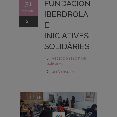
FUNDACIÓN
31
MAY 2024
IBERDROLA
0
E
INICIATIVES
SOLIDÀRIES
Redacción Iniciatives
Solidaries
Sin Categoría