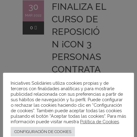
FINALIZA EL
30
MAR 2022
CURSO DE
0
REPOSICIÓ
N ¡CON 3
PERSONAS
CONTRATA
DAS!
Iniciatives Solidàries utiliza cookies propias y de
terceros con finalidades analíticas y para mostrarle
publicidad relacionada con sus preferencias a partir de
Iniciatives Solidaries
sus hábitos de navegación y tu perfil. Puede configurar
o rechazar las cookies haciendo clic en “Configuración
Empleo
,
Empresa
,
de cookies”. También puede aceptar todas las cookies
Inserción
pulsando el botón “Aceptar todas las cookies”. Para más
información puede visitar nuestra
Política de Cookies
.
CONFIGURACIÓN DE COOKIES