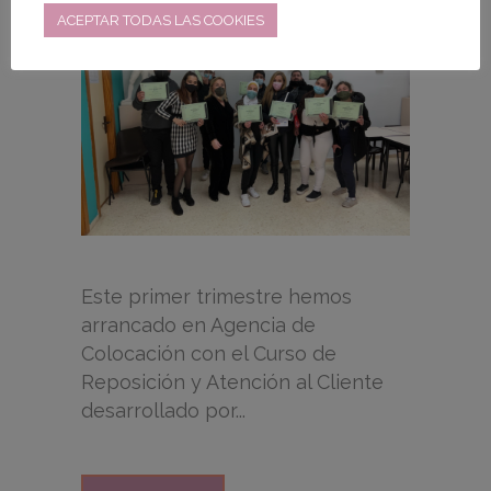
ACEPTAR TODAS LAS COOKIES
Este primer trimestre hemos
arrancado en Agencia de
Colocación con el Curso de
Reposición y Atención al Cliente
desarrollado por...