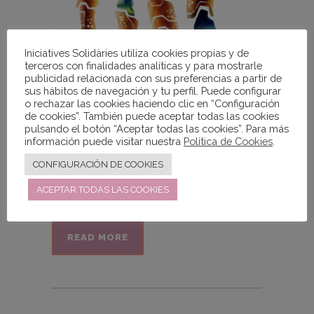
Iniciatives Solidàries utiliza cookies propias y de
terceros con finalidades analíticas y para mostrarle
publicidad relacionada con sus preferencias a partir de
sus hábitos de navegación y tu perfil. Puede configurar
o rechazar las cookies haciendo clic en “Configuración
ERES UN COL·LEGI O INSTITUT I
de cookies”. También puede aceptar todas las cookies
VOLS COL·LABORAR AMB
pulsando el botón “Aceptar todas las cookies”. Para más
información puede visitar nuestra
Política de Cookies
.
NOSALTRES? Un any més
Iniciatives Solidàries presenta
CONFIGURACIÓN DE COOKIES
l’Agenda Solidària, amb la que...
ACEPTAR TODAS LAS COOKIES
READ MORE