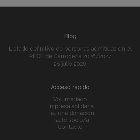
Blog
Listado definitivo de personas admitidas en el
PFCB de Carrocería 2026/2027
28 julio 2026
Acceso rápido
Voluntariado
Empresa solidaria
Haz una donación
Hazte socio/a
Contacto