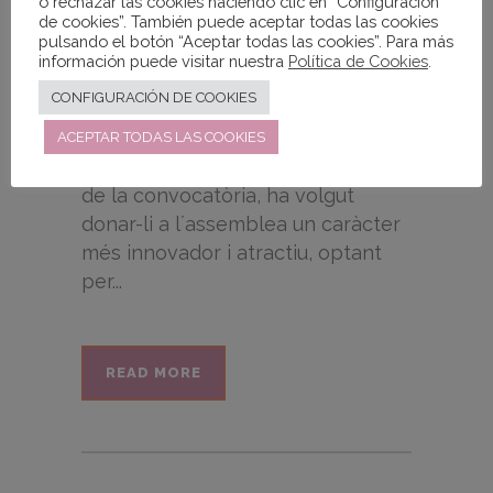
o rechazar las cookies haciendo clic en “Configuración
de cookies”. También puede aceptar todas las cookies
pulsando el botón “Aceptar todas las cookies”. Para más
información puede visitar nuestra
Política de Cookies
.
CONFIGURACIÓN DE COOKIES
ACEPTAR TODAS LAS COOKIES
Enguany PDH, área encarregada
de la convocatòria, ha volgut
donar-li a l´assemblea un caràcter
més innovador i atractiu, optant
per...
READ MORE