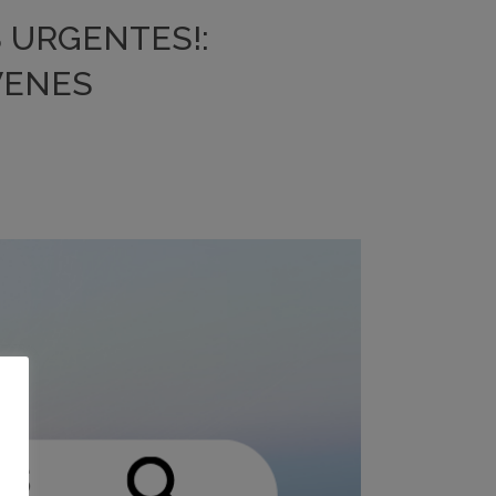
 URGENTES!:
VENES