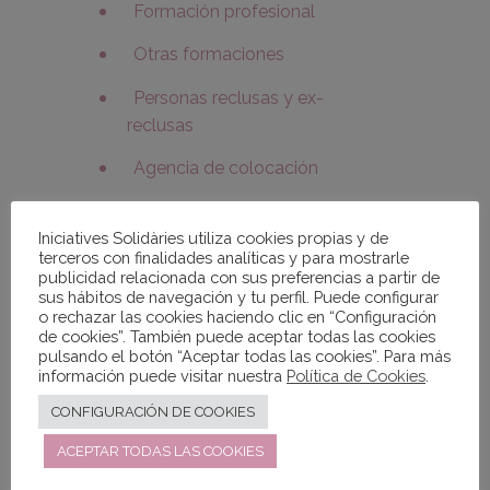
Formación profesional
Otras formaciones
Personas reclusas y ex-
reclusas
Agencia de colocación
Profesionales y
Voluntariado
Iniciatives Solidàries utiliza cookies propias y de
terceros con finalidades analíticas y para mostrarle
publicidad relacionada con sus preferencias a partir de
Trabajo en red
sus hábitos de navegación y tu perfil. Puede configurar
o rechazar las cookies haciendo clic en “Configuración
de cookies”. También puede aceptar todas las cookies
pulsando el botón “Aceptar todas las cookies”. Para más
información puede visitar nuestra
Política de Cookies
.
CONFIGURACIÓN DE COOKIES
SOMOS
ACEPTAR TODAS LAS COOKIES
TRANSPARENTES