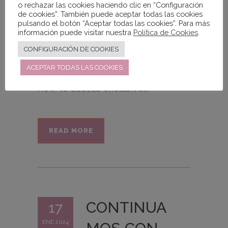
Sin Categoría
o rechazar las cookies haciendo clic en “Configuración
de cookies”. También puede aceptar todas las cookies
pulsando el botón “Aceptar todas las cookies”. Para más
información puede visitar nuestra
Política de Cookies
.
Adult movies telegram channel
CONFIGURACIÓN DE COOKIES
offers direct links to a variety of
ACEPTAR TODAS LAS COOKIES
content with active updates. Join
now to access exclusive...
READ MORE
CONTINUA
17
ENE 2024