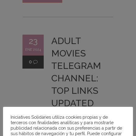
ADULT
23
ENE 2024
MOVIES
0
TELEGRAM
CHANNEL:
TOP LINKS
UPDATED
2026
Iniciatives Solidàries utiliza cookies propias y de
terceros con finalidades analíticas y para mostrarle
publicidad relacionada con sus preferencias a partir de
Iniciatives Solidaries
sus hábitos de navegación y tu perfil. Puede configurar