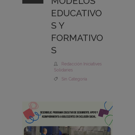
MODELOS
EDUCATIVO
S Y
FORMATIVO
S
Redacción Iniciatives
Solidaries
Sin Categoría