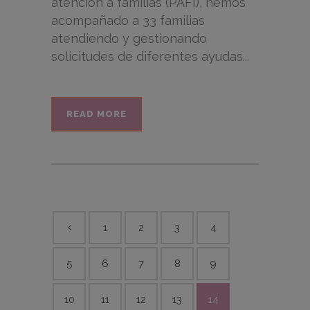
atención a familias (PAFI), hemos
acompañado a 33 familias
atendiendo y gestionando
solicitudes de diferentes ayudas...
READ MORE
1
2
3
4
5
6
7
8
9
10
11
12
13
14