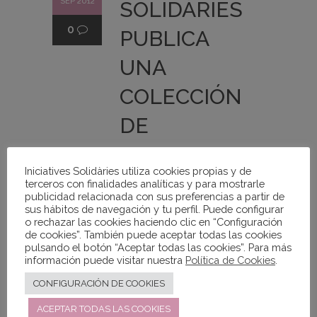
SEP 2012
SOLIDÀRIES
0
PUBLICA
UNA
COLECCIÓN
DE
MATERIALE
Iniciatives Solidàries utiliza cookies propias y de
S
terceros con finalidades analíticas y para mostrarle
publicidad relacionada con sus preferencias a partir de
DIDÁCTICOS
sus hábitos de navegación y tu perfil. Puede configurar
o rechazar las cookies haciendo clic en “Configuración
de cookies”. También puede aceptar todas las cookies
DE
pulsando el botón “Aceptar todas las cookies”. Para más
información puede visitar nuestra
Política de Cookies
.
FORMACIÓN
CONFIGURACIÓN DE COOKIES
PARA
ACEPTAR TODAS LAS COOKIES