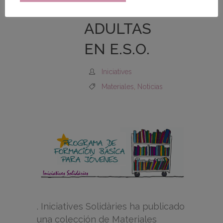
PERSONAS
ADULTAS
EN E.S.O.
Iniciatives
Materiales
,
Noticias
. Iniciatives Solidàries ha publicado
una colección de Materiales