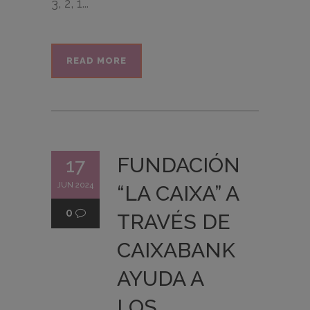
3, 2, 1...
READ MORE
FUNDACIÓN
17
JUN 2024
“LA CAIXA” A
0
TRAVÉS DE
CAIXABANK
AYUDA A
LOS