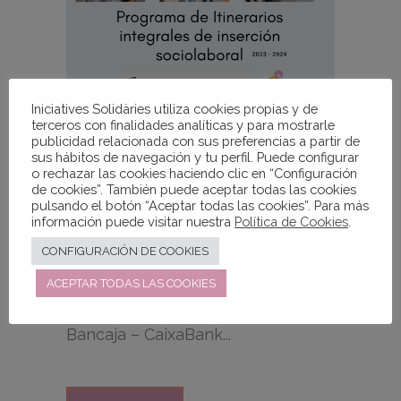
Iniciatives Solidàries utiliza cookies propias y de
terceros con finalidades analíticas y para mostrarle
publicidad relacionada con sus preferencias a partir de
sus hábitos de navegación y tu perfil. Puede configurar
o rechazar las cookies haciendo clic en “Configuración
de cookies”. También puede aceptar todas las cookies
pulsando el botón “Aceptar todas las cookies”. Para más
información puede visitar nuestra
Política de Cookies
.
Nuestro proyecto IIE: Programa de
CONFIGURACIÓN DE COOKIES
Itinerarios integrales de inserción
ACEPTAR TODAS LAS COOKIES
sociolaboral fue seleccionado por
la 21ªConvocatoria de Fundación
Bancaja – CaixaBank...