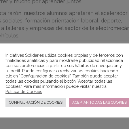
rer y mucho por aprender juntos.
sta razón, nuestros alumnos apretarán el acelerador
 sociales, formación orientación laboral, deporte,
 a talleres y empresas del sector de la electromecá
hículos.
s por preparar a “personas capacitadas” para ejerce
tromecánica, tanto a nivel técnico-profesional como 
Iniciatives Solidàries utiliza cookies propias y de terceros con
finalidades analíticas y para mostrarle publicidad relacionada
ompetencias básicas que favorecen una formación
con sus preferencias a partir de sus hábitos de navegación y
e ver con hábitos que promuevan la salud, relaciones
tu perfil. Puede configurar o rechazar las cookies haciendo
clic en “Configuración de cookies”. También puede aceptar
, fomento de la autoestima personal y la adquisición
todas las cookies pulsando el botón “Aceptar todas las
 para promover una correcta inserción en el mundo
cookies”. Para más información puede visitar nuestra
Política de Cookies
.
CONFIGURACIÓN DE COOKIES
ACEPTAR TODAS LAS COOKIES
artir aprendizajes que faciliten herramientas de