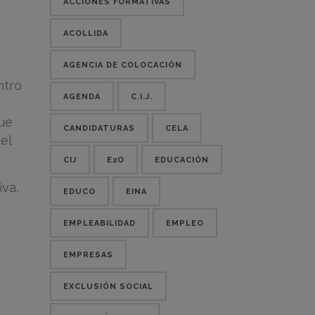
ACCIONES FORMATIVAS
ACOLLIDA
AGENCIA DE COLOCACIÓN
ntro
AGENDA
C.I.J.
ue
CANDIDATURAS
CELA
el
CIJ
E2O
EDUCACIÓN
iva,
EDUCO
EINA
EMPLEABILIDAD
EMPLEO
EMPRESAS
EXCLUSIÓN SOCIAL