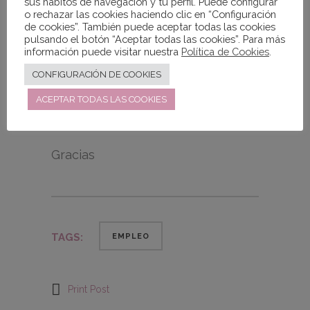
sus hábitos de navegación y tu perfil. Puede configurar
financiación recibida con las
o rechazar las cookies haciendo clic en “Configuración
ayudas a Programas de interés
de cookies”. También puede aceptar todas las cookies
pulsando el botón “Aceptar todas las cookies”. Para más
general con cargo
a la asignación
información puede visitar nuestra
Política de Cookies
.
tributaria del I.R.P.F
.
CONFIGURACIÓN DE COOKIES
Seguiremos en marcha mientras
ACEPTAR TODAS LAS COOKIES
sea necesario nuestro apoyo a
este colectivo.
Gracias
TAGS:
EMPLEO
Print Post