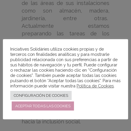
de las áreas de sus instalaciones
como son almacén, madera,
jardinería, entre otras.
Actualmente estamos
preparando las tareas de los
puestos vacantes que desea
cubrir la empresa para así dar
Iniciatives Solidàries utiliza cookies propias y de
terceros con finalidades analíticas y para mostrarle
respuesta con la mayor precisión
publicidad relacionada con sus preferencias a partir de
posible, ajustándonos a las
sus hábitos de navegación y tu perfil. Puede configurar
o rechazar las cookies haciendo clic en “Configuración
necesidades de la empresa para
de cookies”. También puede aceptar todas las cookies
que nuestros chicos y chicas
pulsando el botón “Aceptar todas las cookies”. Para más
información puede visitar nuestra
Política de Cookies
.
puedan conocer un contexto
laboral real.
CONFIGURACIÓN DE COOKIES
Gracias a la Fundación La Caixa y a
ACEPTAR TODAS LAS COOKIES
Bauhaus seguimos caminando
hacia la inclusión social.