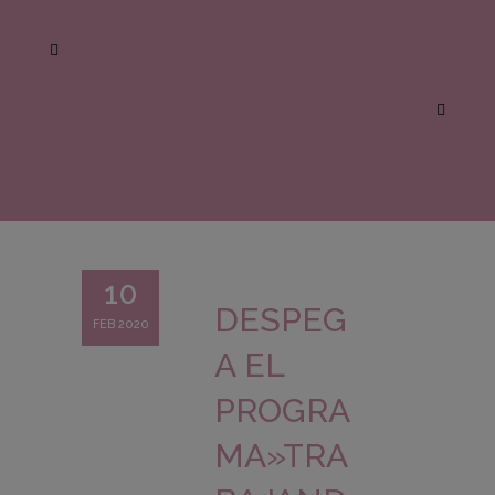
10
DESPEG
FEB 2020
A EL
PROGRA
MA»TRA