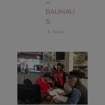
»:
BAUHAU
S.
Noticias