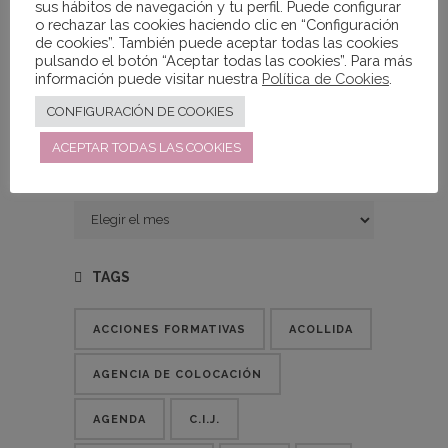
sus hábitos de navegación y tu perfil. Puede configurar
INSERCIÓN
o rechazar las cookies haciendo clic en “Configuración
de cookies”. También puede aceptar todas las cookies
pulsando el botón “Aceptar todas las cookies”. Para más
información puede visitar nuestra
Política de Cookies
.
Print Post
CONFIGURACIÓN DE COOKIES
ACEPTAR TODAS LAS COOKIES
ENTRADAS
Entradas
TAGS
ACCIONES FORMATIVAS
ACOLLIDA
AGENCIA DE COLOCACIÓN
AGENDA
C.I.J.