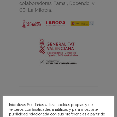
colaboradoras: Tamar, Docendo, y
CEI La Milotxa.
TAGS:
Iniciatives Solidàries utiliza cookies propias y de
terceros con finalidades analíticas y para mostrarle
#FORMACIÓNPARAELEMPLEO
publicidad relacionada con sus preferencias a partir de