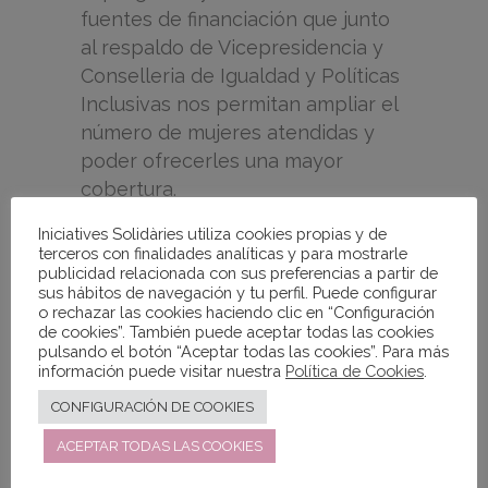
fuentes de financiación que junto
al respaldo de Vicepresidencia y
Conselleria de Igualdad y Políticas
Inclusivas nos permitan ampliar el
número de mujeres atendidas y
poder ofrecerles una mayor
cobertura.
Iniciatives Solidàries utiliza cookies propias y de
terceros con finalidades analíticas y para mostrarle
publicidad relacionada con sus preferencias a partir de
sus hábitos de navegación y tu perfil. Puede configurar
o rechazar las cookies haciendo clic en “Configuración
de cookies”. También puede aceptar todas las cookies
pulsando el botón “Aceptar todas las cookies”. Para más
información puede visitar nuestra
Política de Cookies
.
CONFIGURACIÓN DE COOKIES
ACEPTAR TODAS LAS COOKIES