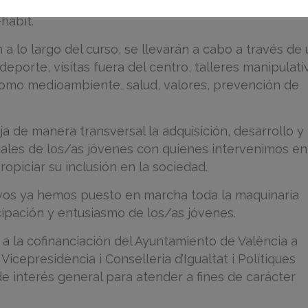
 motores y qué mejor manera que reiniciando
hàbit.
a lo largo del curso, se llevarán a cabo a través de
eporte, visitas fuera del centro, talleres manipulati
como medioambiente, salud, valores, prevención de
ja de manera transversal la adquisición, desarrollo y
ales de los/as jóvenes con quienes intervenimos en
ropiciar su inclusión en la sociedad.
ivos ya hemos puesto en marcha toda la maquinaria
ipación y entusiasmo de los/as jóvenes.
a la cofinanciación del Ayuntamiento de València a
Vicepresidència i Conselleria d’Igualtat i Polítiques
de interés general para atender a fines de carácter