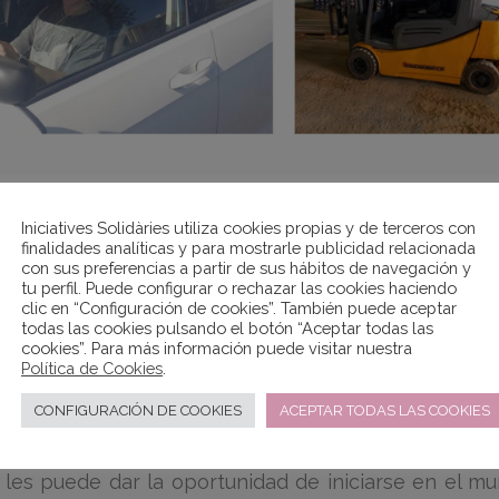
Iniciatives Solidàries utiliza cookies propias y de terceros con
os enfrentamos al reto de la inserción sociolabora
finalidades analíticas y para mostrarle publicidad relacionada
 social. Para ello, apostamos por el diseño de itinera
con sus preferencias a partir de sus hábitos de navegación y
tu perfil. Puede configurar o rechazar las cookies haciendo
tunidades educativas y formativas con un enf
clic en “Configuración de cookies”. También puede aceptar
sociales. Todo ello, para mejorar la empleabilidad de
todas las cookies pulsando el botón “Aceptar todas las
, facilitar su futura inserción sociolaboral.
cookies”. Para más información puede visitar nuestra
Política de Cookies
.
vas dotamos a los y las participantes de car
CONFIGURACIÓN DE COOKIES
ACEPTAR TODAS LAS COOKIES
o empresarial, como son el carnet de manipulació
doras, así como la formación de Atención al clien
les puede dar la oportunidad de iniciarse en el m