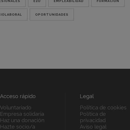
ESIONALES
E2O
EMPLEABILIDAD
FORMACIÓN
CIOLABORAL
OPORTUNIDADES
Acceso rápido
Legal
Voluntariado
Política de cookies
Empresa solidaria
Política de
Haz una donación
privacidad
Hazte socio/a
Aviso legal