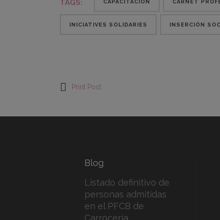
TAGS:
CAPACITACIÓN
CARNET PROF
INICIATIVES SOLIDARIES
INSERCIÓN SO
Print Post
Blog
Listado definitivo de
personas admitidas
en el PFCB de
Carrocería