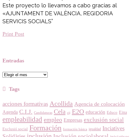
Este proyecto lo llevamos a cabo gracias al
«AJUNTAMENT DE VALÈNCIA, REGIDORIA
SERVICIS SOCIALS”
Print Post
Entradas
Entradas
Tags
Acollida
acciones formativas
Agencia de colocación
E2O
Cela
C.I.J.
Agenda
educación
Eina
Educo
Candidaturas
cij
empleabilidad
empleo
exclusión social
Empresas
Formación
Inciatives
Exclusió social
igualdad
formación básica
inclusión
Inclusión sociolaboral
Solidàries
iniciatives