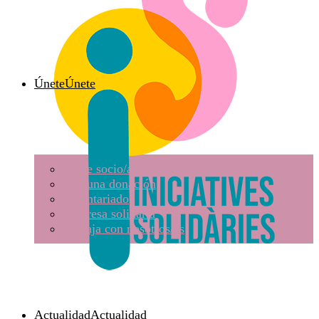
Únete
Únete
Hazte socio/a
Haz una donación
Voluntariado
Empresa solidaria
Trabaja con nosotros/as
Actualidad
Actualidad