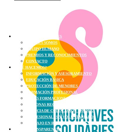
INICIATIVES SOLIDÀRIES
QUIÉNES SOMOS
EQUIPO HUMANO
PREMIOS Y RECONOCIMIENTOS
CONTACTO
¿QUÉ HACEMOS?
INFORMACIÓN Y ASESORAMIENTO
EDUCACIÓN BÁSICA
PROTECCIÓN DE MENORES
FORMACIÓN PROFESIONAL
OTRAS FORMACIONES
PERSONAS RECLUSAS Y EXRECLUSAS
AGENCIA DE COLOCACIÓN 10000002
PROFESIONALES Y VOLUNTARIADO
TRABAJO EN RED
SOMOS TRANSPARENTES