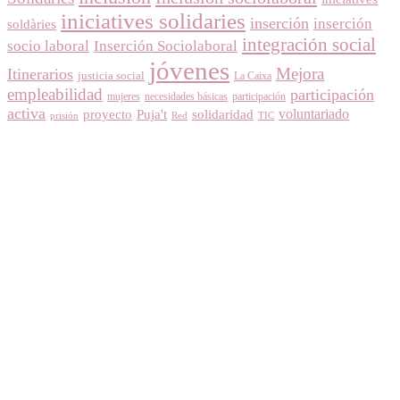
iniciatives solidaries
inserción
inserción
soldàries
integración social
socio laboral
Inserción Sociolaboral
jóvenes
Itinerarios
Mejora
justicia social
La Caixa
empleabilidad
participación
mujeres
necesidades básicas
participación
activa
voluntariado
proyecto
Puja't
solidaridad
prisión
Red
TIC