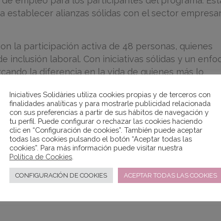
 de empleo para los participantes del programa. Est
a establecer alianzas sólidas con el sector empresar
con la participación activa de 48 personas, quienes
inclusión laboral. Con iniciativas sólidas y un enfo
arcando la diferencia en la vida de quienes más lo
 inclusivo y equitativo para cada persona con la qu
Iniciatives Solidàries utiliza cookies propias y de terceros con
finalidades analíticas y para mostrarle publicidad relacionada
con sus preferencias a partir de sus hábitos de navegación y
tu perfil. Puede configurar o rechazar las cookies haciendo
clic en “Configuración de cookies”. También puede aceptar
todas las cookies pulsando el botón “Aceptar todas las
cookies”. Para más información puede visitar nuestra
Política de Cookies
.
CONFIGURACIÓN DE COOKIES
ACEPTAR TODAS LAS COOKIES