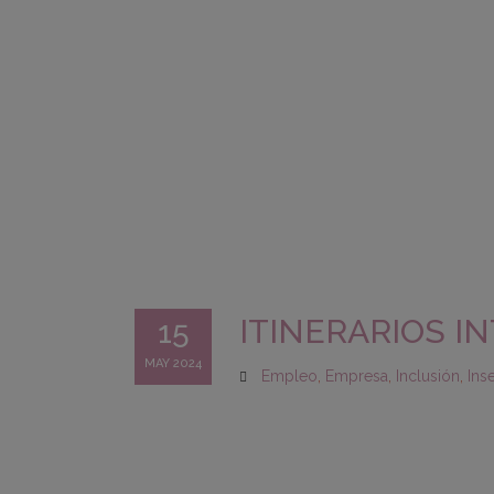
ITINERARIOS I
15
MAY 2024
Empleo
,
Empresa
,
Inclusión
,
Ins