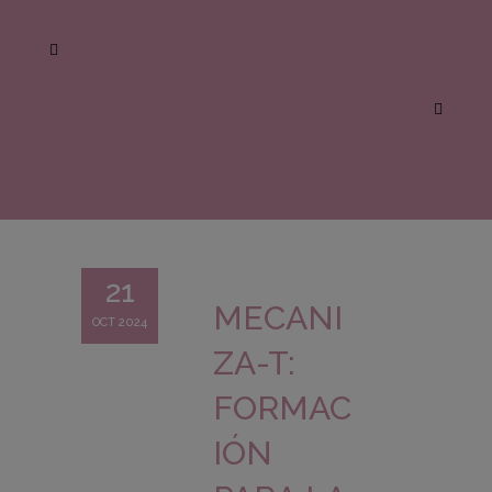
21
MECANI
OCT 2024
ZA-T:
FORMAC
IÓN