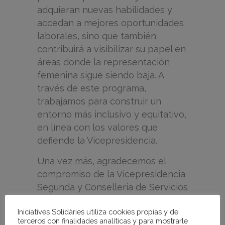
adquieran nuevas habilidades y
accedan a mejores oportunidades
laborales, sino que también
contribuirá a visibilizar su papel en
áreas donde la representación
femenina sigue siendo baja. A
través de este programa,
trabajamos para construir un
entorno más inclusivo y equitativo,
en línea con los valores que
defiende la Vicepresidencia.
Una vez más, agradecemos el
compromiso de la Vicepresidencia
Segunda y Conselleria de Servicios
Sociales, Igualdad y Vivienda con
Iniciatives Solidàries utiliza cookies propias y de
la igualdad y su apoyo continuo a
terceros con finalidades analíticas y para mostrarle