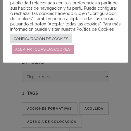
proyectos que fomentan una
publicidad relacionada con sus preferencias a partir de
sociedad más justa y diversa.
sus hábitos de navegación y tu perfil. Puede configurar
o rechazar las cookies haciendo clic en “Configuración
de cookies”. También puede aceptar todas las cookies
pulsando el botón “Aceptar todas las cookies”. Para más
información puede visitar nuestra
Política de Cookies
.
CONFIGURACIÓN DE COOKIES
Print Post
ACEPTAR TODAS LAS COOKIES
ENTRADAS
Entradas
TAGS
ACCIONES FORMATIVAS
ACOLLIDA
AGENCIA DE COLOCACIÓN