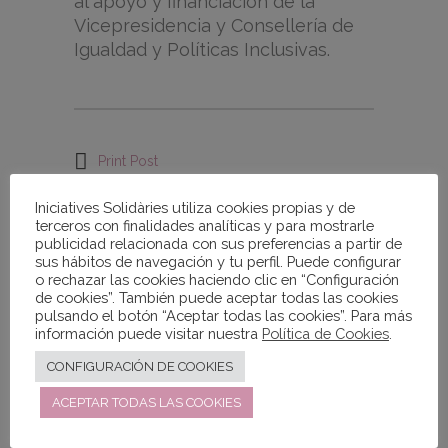
al apoyo y financiación de la
Vicepresidencia y Consellería de
Igualdad y Políticas Inclusivas.
Print Post
Iniciatives Solidàries utiliza cookies propias y de
terceros con finalidades analíticas y para mostrarle
ENTRADAS
publicidad relacionada con sus preferencias a partir de
sus hábitos de navegación y tu perfil. Puede configurar
Entradas
o rechazar las cookies haciendo clic en “Configuración
de cookies”. También puede aceptar todas las cookies
pulsando el botón “Aceptar todas las cookies”. Para más
información puede visitar nuestra
Política de Cookies
.
TAGS
CONFIGURACIÓN DE COOKIES
ACCIONES FORMATIVAS
ACOLLIDA
ACEPTAR TODAS LAS COOKIES
AGENCIA DE COLOCACIÓN