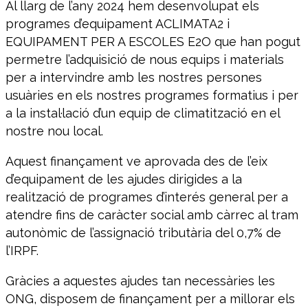
Al llarg de l’any 2024 hem desenvolupat els
programes d’equipament ACLIMATA2 i
EQUIPAMENT PER A ESCOLES E2O que han pogut
permetre l’adquisició de nous equips i materials
per a intervindre amb les nostres persones
usuàries en els nostres programes formatius i per
a la instal·lació d’un equip de climatització en el
nostre nou local.
Aquest finançament ve aprovada des de l’eix
d’equipament de les ajudes dirigides a la
realització de programes d’interés general per a
atendre fins de caràcter social amb càrrec al tram
autonòmic de l’assignació tributària del 0,7% de
l’IRPF.
Gràcies a aquestes ajudes tan necessàries les
ONG, disposem de finançament per a millorar els