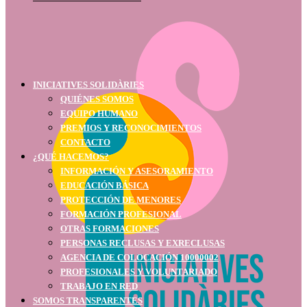
INICIATIVES SOLIDÀRIES
QUIÉNES SOMOS
EQUIPO HUMANO
PREMIOS Y RECONOCIMIENTOS
CONTACTO
¿QUÉ HACEMOS?
INFORMACIÓN Y ASESORAMIENTO
EDUCACIÓN BÁSICA
PROTECCIÓN DE MENORES
FORMACIÓN PROFESIONAL
OTRAS FORMACIONES
PERSONAS RECLUSAS Y EXRECLUSAS
AGENCIA DE COLOCACIÓN 10000002
PROFESIONALES Y VOLUNTARIADO
TRABAJO EN RED
SOMOS TRANSPARENTES