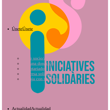
Únete
Únete
Hazte socio/a
Haz una donación
Voluntariado
Empresa solidaria
Trabaja con nosotros/as
Actualidad
Actualidad