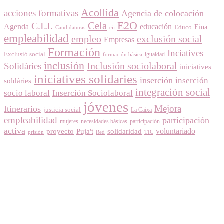
Acollida
acciones formativas
Agencia de colocación
E2O
Cela
C.I.J.
Agenda
educación
Eina
Educo
Candidaturas
cij
empleabilidad
empleo
exclusión social
Empresas
Formación
Inciatives
Exclusió social
igualdad
formación básica
inclusión
Inclusión sociolaboral
Solidàries
iniciatives
iniciatives solidaries
inserción
inserción
soldàries
integración social
socio laboral
Inserción Sociolaboral
jóvenes
Itinerarios
Mejora
justicia social
La Caixa
empleabilidad
participación
mujeres
necesidades básicas
participación
activa
voluntariado
proyecto
Puja't
solidaridad
prisión
Red
TIC