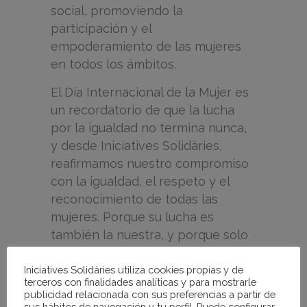
social, promoviendo la
participación y el
empoderamiento de las mujeres
en todos los ámbitos.
El Día Internacional de la Mujer es
un recordatorio de que la lucha
por la igualdad no termina nunca,
y desde Iniciatives Solidàries,
reafirmamos nuestro compromiso
con la igualdad, el respeto y el
reconocimiento de todas las
mujeres. Porque su lucha es
también la nuestra, y porque solo
trabajando en conjunto podremos
lograr un futuro más equitativo y
Iniciatives Solidàries utiliza cookies propias y de
terceros con finalidades analíticas y para mostrarle
justo para todos.
publicidad relacionada con sus preferencias a partir de
sus hábitos de navegación y tu perfil. Puede configurar