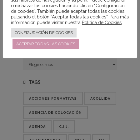
o rechazar las cookies haciendo clic en “Configuración
de cookies”. También puede aceptar todas las cookies
pulsando el botón “Aceptar todas las cookies”. Para más
información puede visitar nuestra
Política de Cookies
.
Print Post
CONFIGURACIÓN DE COOKIES
ACEPTAR TODAS LAS COOKIES
ENTRADAS
Entradas
TAGS
ACCIONES FORMATIVAS
ACOLLIDA
AGENCIA DE COLOCACIÓN
AGENDA
C.I.J.