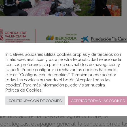
Iniciatives Solidàries utiliza cookies propias y de terceros con
finalidades analíticas y para mostrarle publicidad relacionada
con sus preferencias a partir de sus hábitos de navegación y
tu perfil. Puede configurar o rechazar las cookies haciendo
a el curso para los y las participantes del Programa de
clic en “Configuración de cookies”. También puede aceptar
todas las cookies pulsando el botón “Aceptar todas las
cookies”. Para más información puede visitar nuestra
iedras en el camino que han sabido sortear. Seguro
Política de Cookies
.
er más resilientes.Un año en el que se llevan recue
CONFIGURACIÓN DE COOKIES
ACEPTAR TODAS LAS COOKIES
 obstáculos: la DANA del 29 de octubre, la
eorológicas, el apagón general, la cancelación de la