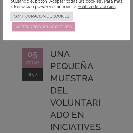
pulsando el botón “Aceptar todas las cookies”. Para más
información puede visitar nuestra
Política de Cookies
.
READ MORE
CONFIGURACIÓN DE COOKIES
ACEPTAR TODAS LAS COOKIES
UNA
05
DIC 2017
PEQUEÑA
0
MUESTRA
DEL
VOLUNTARI
ADO EN
INICIATIVES