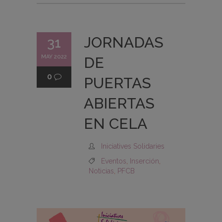
JORNADAS
31
MAY 2022
DE
0
PUERTAS
ABIERTAS
EN CELA
Iniciatives Solidaries
Eventos
,
Inserción
,
Noticias
,
PFCB