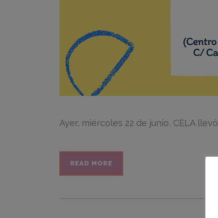
Ayer, miércoles 22 de junio, CELA llevó
READ MORE