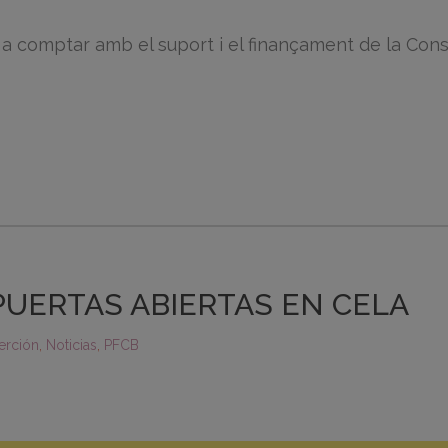
omptar amb el suport i el finançament de la Consell
PUERTAS ABIERTAS EN CELA
erción
,
Noticias
,
PFCB