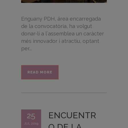
Enguany PDH, área encarregada
de la convocatòria, ha volgut
donar-li a l´assemblea un caràcter
més innovador i atractiu, optant
per...
READ MORE
ENCUENTR
25
JUL 2019
O DE LA