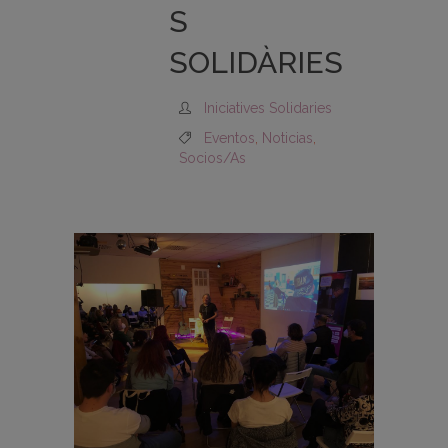
S
SOLIDÀRIES
Iniciatives Solidaries
Eventos
,
Noticias
,
Socios/as