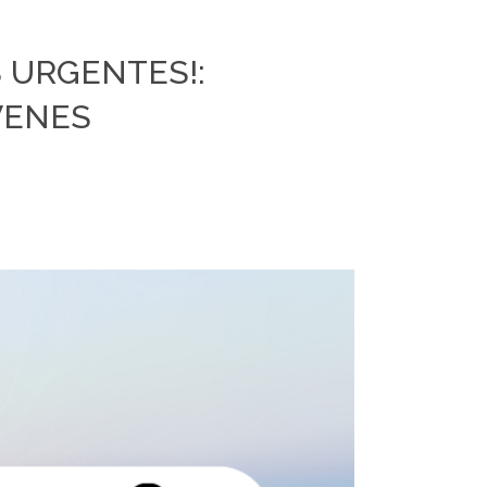
 URGENTES!:
VENES