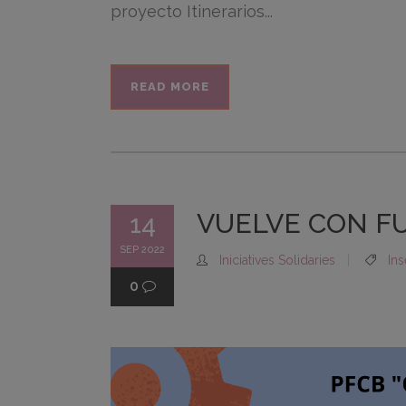
proyecto Itinerarios...
READ MORE
VUELVE CON F
14
SEP 2022
Iniciatives Solidaries
Ins
0