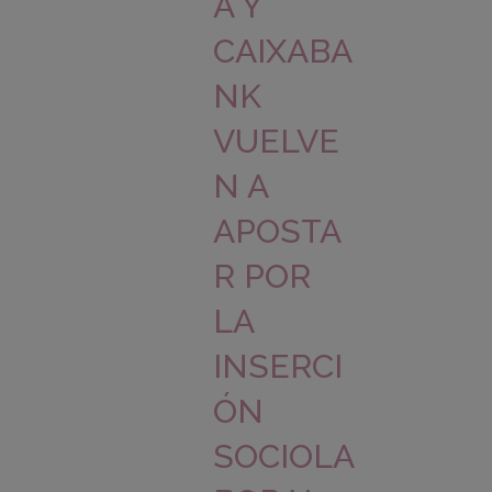
A Y
CAIXABA
NK
VUELVE
N A
APOSTA
R POR
LA
INSERCI
ÓN
SOCIOLA