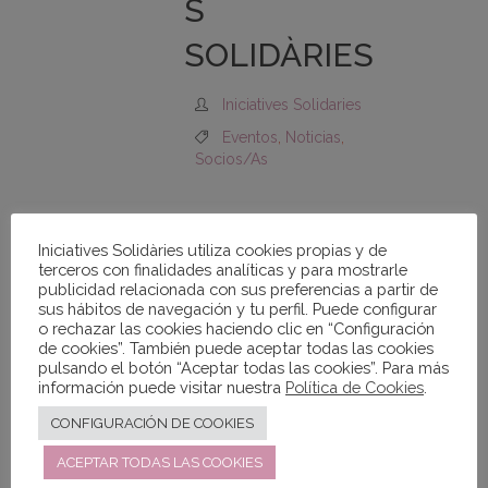
S
SOLIDÀRIES
Iniciatives Solidaries
Eventos
,
Noticias
,
Socios/as
Iniciatives Solidàries utiliza cookies propias y de
terceros con finalidades analíticas y para mostrarle
publicidad relacionada con sus preferencias a partir de
sus hábitos de navegación y tu perfil. Puede configurar
o rechazar las cookies haciendo clic en “Configuración
de cookies”. También puede aceptar todas las cookies
pulsando el botón “Aceptar todas las cookies”. Para más
información puede visitar nuestra
Política de Cookies
.
CONFIGURACIÓN DE COOKIES
ACEPTAR TODAS LAS COOKIES