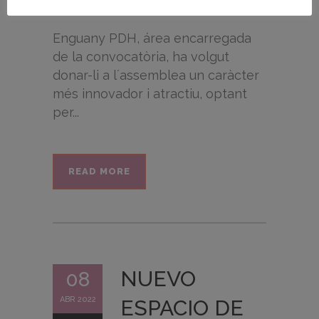
Enguany PDH, área encarregada
de la convocatòria, ha volgut
donar-li a l´assemblea un caràcter
més innovador i atractiu, optant
per...
READ MORE
NUEVO
08
ABR 2022
ESPACIO DE