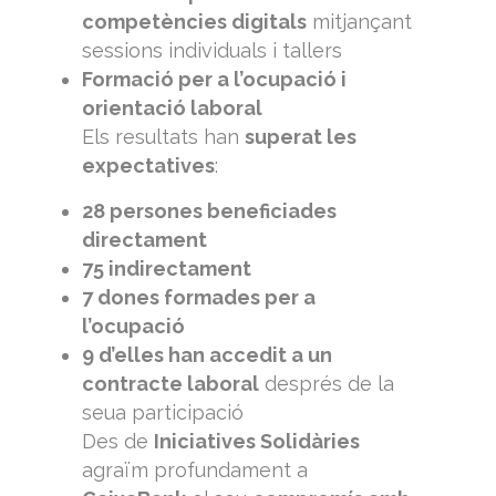
competències digitals
mitjançant
sessions individuals i tallers
Formació per a l’ocupació i
orientació laboral
Els resultats han
superat les
expectatives
:
28 persones beneficiades
directament
75 indirectament
7 dones formades per a
l’ocupació
9 d’elles han accedit a un
contracte laboral
després de la
seua participació
Des de
Iniciatives Solidàries
agraïm profundament a