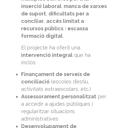
inserció laboral
:
manca de xarxes
de suport
,
dificultats per a
conciliar
,
accés limitat a
recursos públics
i
escassa
formació digital
.
El projecte ha oferit una
intervenció integral
que ha
inclòs:
Finançament de serveis de
conciliació
(escoles d’estiu,
activitats extraescolars, etc.)
Assessorament personalitzat
per
a accedir a ajudes públiques i
regularitzar situacions
administratives
Desenvolupament de