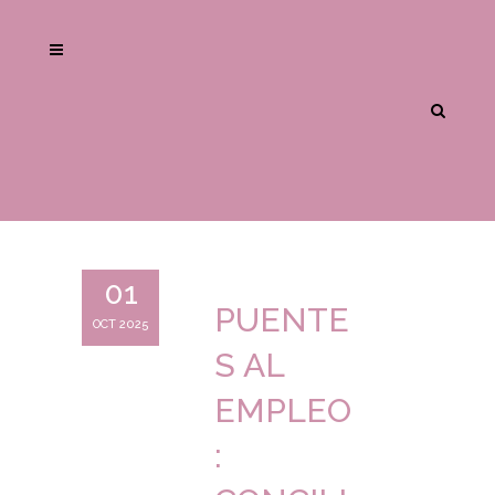
01
PUENTE
OCT 2025
S AL
EMPLEO
: