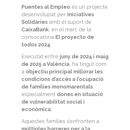
Puentes al Empleo
és un projecte
desenvolupat per
Iniciatives
Solidàries
amb el suport de
CaixaBank
, en el marc de la
convocatòria
El proyecto de
todos 2024
.
Executat entre
juny de 2024 i maig
de 2025 a València
, ha tingut com
a
objectiu principal millorar les
condicions d’accés a l’ocupació
de famílies monomarentals
,
especialment
dones en situació
de vulnerabilitat social i
econòmica
.
Aquestes famílies s’enfronten a
múltiples barreres per a la