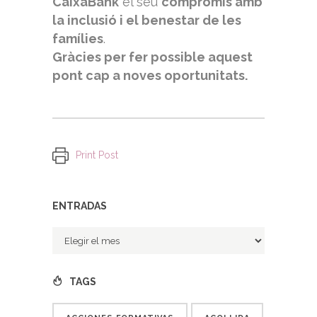
CaixaBank
el seu
compromís amb
la inclusió i el benestar de les
famílies
.
Gràcies per fer possible aquest
pont cap a noves oportunitats.
Print Post
ENTRADAS
Entradas
TAGS